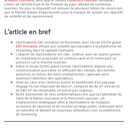
la Nation roumaine
, ainsi que le célèbre
Parlement roumain
, véritables
icônes de l’architecture et de l’histoire du pays, attirant de nombreux
touristes. De plus, le dispositif est entouré de plusieurs hôtels de renom tels
que le Mariott. Autant d’opportunités pour la marque de remplir ses objectifs
de visibilité et de rayonnement.
L’article en bref
SkyShowtime fait sensation en Roumanie avec l’écran DOOH géant
DEFI Romania
, offrant une visibilité spectaculaire à la plateforme de
streaming dans la capitale roumaine.
L’objectif de SkyShowtime est clair : rivaliser avec les autres géants
du streaming en proposant un contenu varié et en renforçant sa
présence sur le marché roumain.
Grâce à l’écran DOOH grand format, SkyShowtime déploie une
communication puissante en diffusant des extraits, des bandes
annonces et même des films institutionnels, captivant ainsi
aisément l’attention des spectateurs.
Situé au cœur d’un carrefour animé et bénéficiant d’un paysage
dégagé, l’écran imposant de 664 m², composé de 84 m² d’écran et
de 580 m² de vitrophanie, ne passe pas inaperçu.
Niché à proximité de sites emblématiques tels que la Cathédrale du
Salut de la Nation roumaine et le Parlement roumain, cet
emplacement stratégique offre à SkyShowtime de multiples
occasions de rayonner et de toucher un large public, renforçant ainsi
sa notoriété et attirant de nouveaux utilisateurs vers sa plateforme
de streaming.