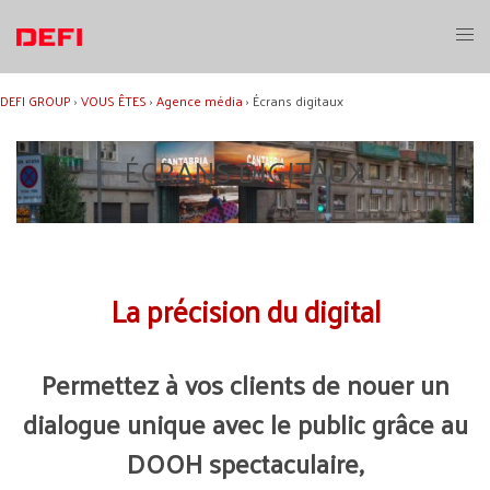
Aller
au
Ouvri
contenu
le
menu
DEFI GROUP
›
VOUS ÊTES
›
Agence média
›
Écrans digitaux
ÉCRANS DIGITAUX
La précision du digital
Permettez à vos clients de nouer un
dialogue unique avec le public grâce au
DOOH spectaculaire,