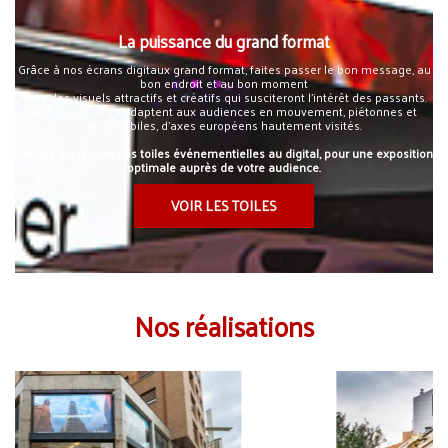
La puissance du grand format
Grâce à nos écrans digitaux grand format, faites passer le bon message, au
bon endroit et au bon moment
avec des visuels attractifs et créatifs qui susciteront l’intérêt des passants.
Nos dispositifs s’adaptent aux audiences en mouvement, piétonnes et
automobiles, d’axes européens hautement visités.
Pensez à associer nos toiles événementielles au digital, pour une exposition
optimale auprès de votre audience.
VOIR LES TOILES
Nos réalisations