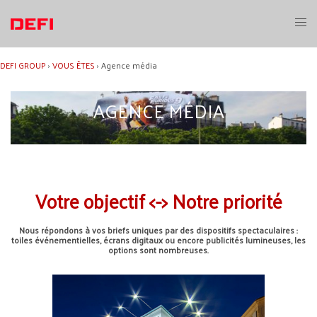
Aller
au
Ouvri
contenu
le
menu
DEFI GROUP
›
VOUS ÊTES
›
Agence média
AGENCE MÉDIA
Votre objectif <-> Notre priorité
Nous répondons à vos briefs uniques par des dispositifs spectaculaires :
toiles événementielles, écrans digitaux ou encore publicités lumineuses, les
options sont nombreuses.