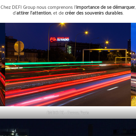
Chez DEFI Group nous comprenons l’
importance de se démarquer
,
d’
attirer l’attention
, et de
créer des souvenirs durables
.
RADIO FG – France, Paris