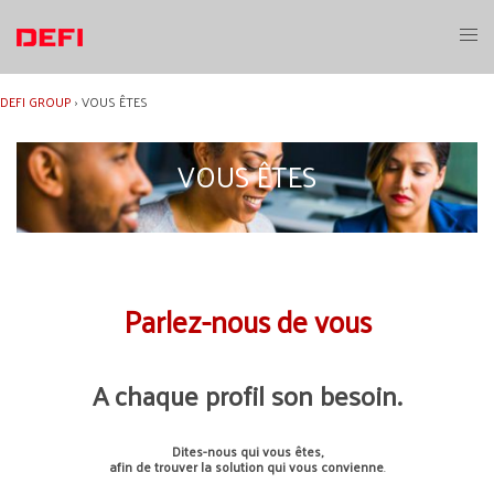
Aller
au
Ouvri
contenu
le
menu
DEFI GROUP
›
VOUS ÊTES
VOUS ÊTES
Parlez-nous de vous
A chaque profil son besoin.
Dites-nous qui vous êtes,
afin de trouver la solution qui vous convienne
.