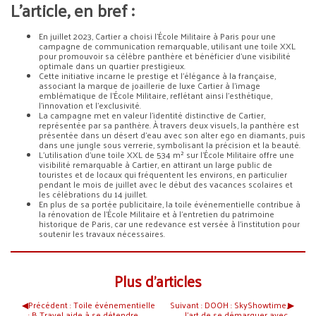
L’article, en bref :
En juillet 2023, Cartier a choisi l’École Militaire à Paris pour une
campagne de communication remarquable, utilisant une toile XXL
pour promouvoir sa célèbre panthère et bénéficier d’une visibilité
optimale dans un quartier prestigieux.
Cette initiative incarne le prestige et l’élégance à la française,
associant la marque de joaillerie de luxe Cartier à l’image
emblématique de l’École Militaire, reflétant ainsi l’esthétique,
l’innovation et l’exclusivité.
La campagne met en valeur l’identité distinctive de Cartier,
représentée par sa panthère. À travers deux visuels, la panthère est
présentée dans un désert d’eau avec son alter ego en diamants, puis
dans une jungle sous verrerie, symbolisant la précision et la beauté.
L’utilisation d’une toile XXL de 534 m² sur l’École Militaire offre une
visibilité remarquable à Cartier, en attirant un large public de
touristes et de locaux qui fréquentent les environs, en particulier
pendant le mois de juillet avec le début des vacances scolaires et
les célébrations du 14 juillet.
En plus de sa portée publicitaire, la toile événementielle contribue à
la rénovation de l’École Militaire et à l’entretien du patrimoine
historique de Paris, car une redevance est versée à l’institution pour
soutenir les travaux nécessaires.
Plus d’articles
◀︎
Précédent :
Toile événementielle
Suivant :
DOOH : SkyShowtime,
▶︎
: B Travel aide à se détendre
l’art de se démarquer avec