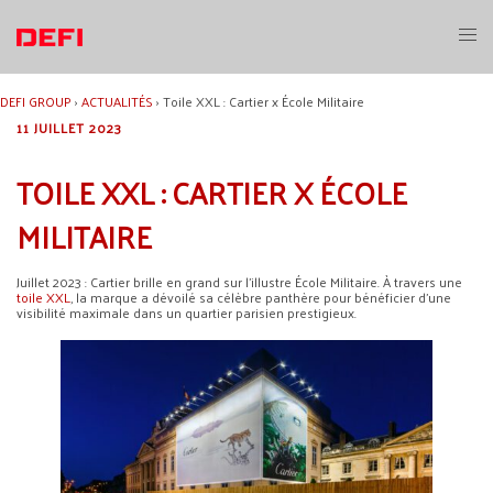
Aller
au
Ouvri
contenu
le
menu
DEFI GROUP
›
ACTUALITÉS
›
Toile XXL : Cartier x École Militaire
11 JUILLET 2023
TOILE XXL : CARTIER X ÉCOLE
MILITAIRE
Juillet 2023 : Cartier brille en grand sur l’illustre École Militaire. À travers une
toile XXL
, la marque a dévoilé sa célèbre panthère pour bénéficier d’une
visibilité maximale dans un quartier parisien prestigieux.