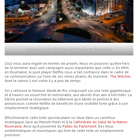
Campagne The Witcher pour Netflix en Roumanie
2021 nous aura régalé en termes de projets. Nous ne pouvons qu’être fiers
de la terminer avec une campagne aussi impactante que celle-ci. En effet,
en Roumanie, le pure player Netflix nous a fait confiance dans le cadre de
sa communication sur l’une de ses séries phares du moment :
The Witcher
,
dont la saison 2 est sortie il y a peu de temps.
On y retrouve le fameux
Geralt de Riv
, s’imposant sur une toile gigantesque
et à travers un visuel fort et mémorable, aux abords d’un axe à fort trafic. La
bâche permet la rénovation du bâtiment qu’il abrite et permet à des
annonceurs comme Netflix de bénéficier d’une visibilité forte grâce à son
emplacement stratégique.
Effectivement, cette toile spectaculaire se situe dans un carrefour
stratégique, face au Mariott Hotel et à la
Cathédrale du Salut de la Nation
Roumaine
. Ainsi qu’à proximité du
Palais du Parlement
. Des lieux
emblématiques et touristiques qui font de cette toile un emplacement
premium.