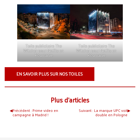
Toile publicitaire The
Toile publicitaire The
Witcher pour Netflix en
Witcher pour Netflix en
Roumanie
Roumanie
EN SAVOIR PLUS SUR NOS TOILES
Plus d’articles
◀︎
Précédent :
Prime video en
Suivant :
La marque UPC voit
▶︎
campagne à Madrid !
double en Pologne