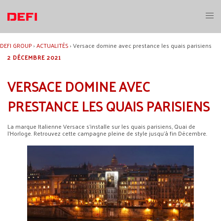
Aller
au
Ouvri
contenu
le
menu
DEFI GROUP
›
ACTUALITÉS
›
Versace domine avec prestance les quais parisiens
2 DÉCEMBRE 2021
VERSACE DOMINE AVEC
PRESTANCE LES QUAIS PARISIENS
La marque Italienne Versace s’installe sur les quais parisiens, Quai de
l’Horloge. Retrouvez cette campagne pleine de style jusqu’à fin Décembre.