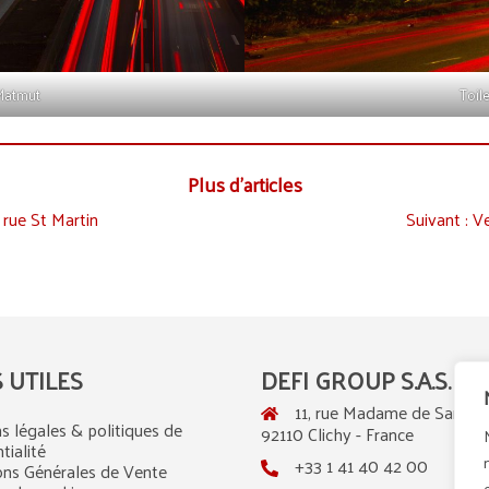
 Matmut
Toile
Plus d’articles
 rue St Martin
Suivant :
Ve
S UTILES
DEFI GROUP S.A.S.
11, rue Madame de Sanzillo
s légales & politiques de
92110 Clichy - France
tialité
+33 1 41 40 42 00
ons Générales de Vente