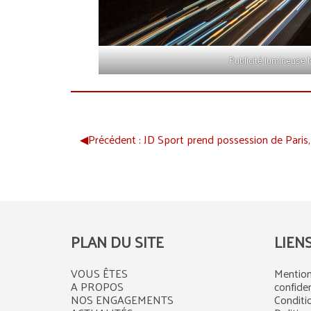
Publicité lumineuse
◀︎
Précédent :
JD Sport prend possession de Paris,
PLAN DU SITE
LIEN
VOUS ÊTES
Mention
A PROPOS
confiden
NOS ENGAGEMENTS
Conditi