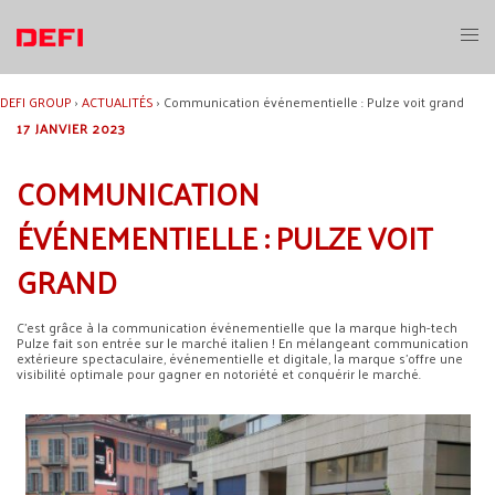
Aller
au
Ouvri
contenu
le
menu
DEFI GROUP
›
ACTUALITÉS
›
Communication événementielle : Pulze voit grand
17 JANVIER 2023
COMMUNICATION
ÉVÉNEMENTIELLE : PULZE VOIT
GRAND
C’est grâce à la communication événementielle que la marque high-tech
Pulze fait son entrée sur le marché italien ! En mélangeant communication
extérieure spectaculaire, événementielle et digitale, la marque s’offre une
visibilité optimale pour gagner en notoriété et conquérir le marché.