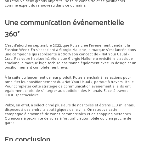
on retrouve deux grands objectifs : se faire connaitre et se positionner
comme expert du renouveau dans ce domaine.
Une communication événementielle
360°
C’est d’abord en septembre 2022, que Pulze crée l’événement pendant la
Fashion Week. En s’associant à Giorgio Mallone, la marque s’est lancée dans
une campagne qui représente à 100% son concept de « Not Your Usual »
(trad. Pas votre habituelle). Alors que Giorgio Mallone a revisité le classique
smoking la marque high-tech se positionne également avec un design et un
positionnement complètement revu.
À la suite du lancement de leur produit, Pulze a enchaîné les actions pour
amplifier leur positionnement du « Not Your Usual », partout à travers l’Italie.
Pour compléter cette stratégie de communication événementielle, ils ont
également choisi de s’intégrer au quotidien des Milanais. Et ce, à travers
l’OOH spectaculaire.
Pulze, en effet, a sélectionné plusieurs de nos toiles et écrans LED milanais,
disposés à des endroits stratégiques de la ville. On retrouve cette
campagne à proximité de zones commerciales et de shopping piétonnes.
Ou encore à proximité de voies à fort trafic automobile ou bien proche de
gares.
En conclusion