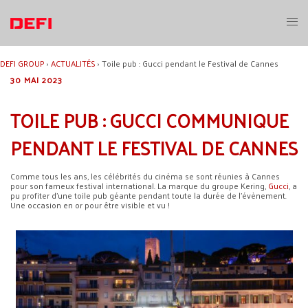
Aller
au
Ouvri
contenu
le
menu
DEFI GROUP
›
ACTUALITÉS
›
Toile pub : Gucci pendant le Festival de Cannes
30 MAI 2023
TOILE PUB : GUCCI COMMUNIQUE
PENDANT LE FESTIVAL DE CANNES
Comme tous les ans, les célébrités du cinéma se sont réunies à Cannes
pour son fameux festival international. La marque du groupe Kering,
Gucci
, a
pu profiter d’une toile pub géante pendant toute la durée de l’évènement.
Une occasion en or pour être visible et vu !