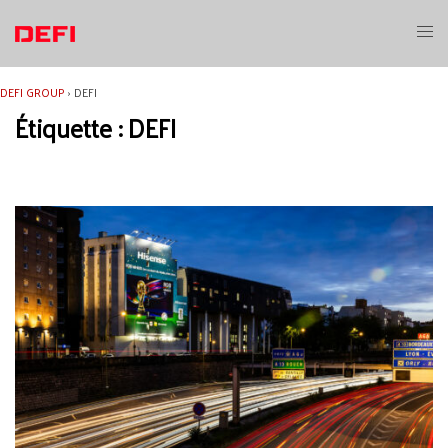
Aller
au
Ouvri
contenu
le
menu
DEFI GROUP
›
DEFI
Étiquette :
DEFI