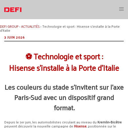
Aller
au
Ouvri
contenu
le
menu
DEFI GROUP
›
ACTUALITÉS
›
Technologie et sport : Hisense s’installe à la Porte
d’Italie
3 JUIN 2026
⚽ Technologie et sport :
Hisense s’installe à la Porte d’Italie
Les couleurs du stade s’invitent sur l’axe
Paris-Sud avec un dispositif grand
format.
Depuis le 1er juin, les automobilistes circulant au niveau du
Kremlin-Bicêtre
peuvent découvrir la nouvelle campagne de
Hisense
, positionnée sur le