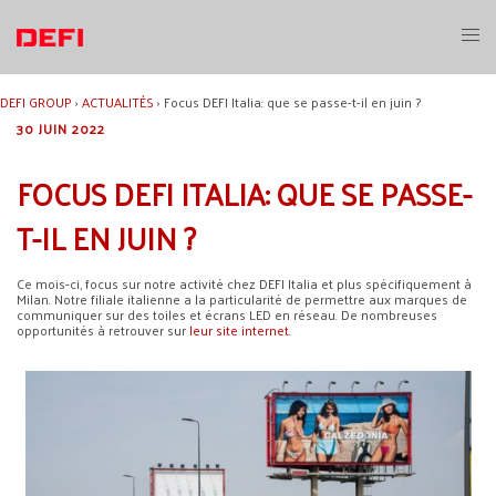
Aller
au
Ouvri
contenu
le
menu
DEFI GROUP
›
ACTUALITÉS
›
Focus DEFI Italia: que se passe-t-il en juin ?
30 JUIN 2022
FOCUS DEFI ITALIA: QUE SE PASSE-
T-IL EN JUIN ?
Ce mois-ci, focus sur notre activité chez DEFI Italia et plus spécifiquement à
Milan. Notre filiale italienne a la particularité de permettre aux marques de
communiquer sur des toiles et écrans LED en réseau. De nombreuses
opportunités à retrouver sur
leur site internet
.