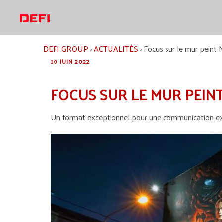
Aller
au
contenu
DEFI GROUP
›
ACTUALITÉS
›
Focus sur le mur peint 
10 JUIN 2022
FOCUS SUR LE MUR PEIN
Un format exceptionnel pour une communication except