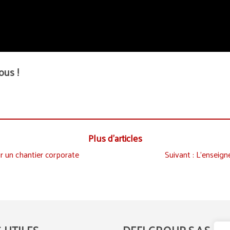
ous !
Plus d’articles
ir un chantier corporate
Suivant :
L’enseigne
S UTILES
DEFI GROUP S.A.S.