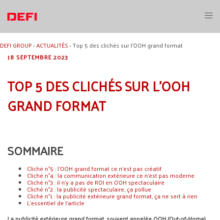
Aller
au
Ouvri
contenu
le
menu
DEFI GROUP
›
ACTUALITÉS
›
Top 5 des clichés sur l’OOH grand format
18 SEPTEMBRE 2023
TOP 5 DES CLICHÉS SUR L’OOH
GRAND FORMAT
SOMMAIRE
Cliché n°5 : l'OOH grand format ce n'est pas créatif
Cliché n°4 : la communication extérieure ce n'est pas moderne
Cliché n°3 : il n'y a pas de ROI en OOH spectaculaire
Cliché n°2 : la publicité spectaculaire, ça pollue
Cliché n°1 : la publicité extérieure grand format, ça ne sert à rien
L'essentiel de l'article
La publicité extérieure grand format, souvent appelée OOH (Out-of-Home)