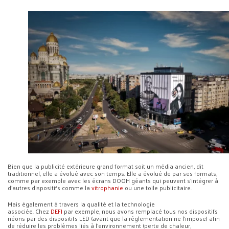
Bien que la publicité extérieure grand format soit un média ancien, dit
traditionnel, elle a évolué avec son temps. Elle a évolué de par ses formats,
comme par exemple avec les écrans DOOH géants qui peuvent s’intégrer à
d’autres dispositifs comme la
vitrophanie
ou une toile publicitaire.
Mais également à travers la qualité et la technologie
associée. Chez
DEFI
par exemple, nous avons remplacé tous nos dispositifs
néons par des dispositifs LED (avant que la réglementation ne l’impose) afin
de réduire les problèmes liés à l’environnement (perte de chaleur,