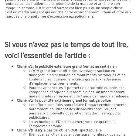
renforce considérablement la notoriété de la marque et améliore son
image. En somme, l’OOH grand format est bien plus qu’un simple cliché,
c’est un média puissant qui enrichit notre environnement urbain et offre aux
marques une plateforme d’expression exceptionnelle.
Si vous n’avez pas le temps de tout lire,
voici l’essentiel de l’article :
Cliché n°1 : la publicité extérieure grand format ne sert à rien
L’OOH grand format offre des avantages sociaux en
finançant la préservation de monuments historiques et en
soutenant les logements sociaux grâce aux redevances
d’emplacements permanents.
Pour les annonceurs, il permet une proximité durable, des
campagnes géographiquement ciblées, un impact garanti,
une notoriété renforcée et une image de marque améliorée.
Cliché n°2 : la publicité extérieure grand format, ça pollue
Les efforts sont faits pour réduire l’impact environnemental,
notamment en utilisant des dispositifs sans PVC, des
panneaux photovoltaïques, et en recyclant les supports
publicitaires.
La technologie LED est peu énergivore, ce qui réduit
l’empreinte carbone.
Cliché n°3 :
il n’y a pas de ROI en OOH spectaculaire
Bien que les KPIs ne soient pas aussi nombreux que sur le