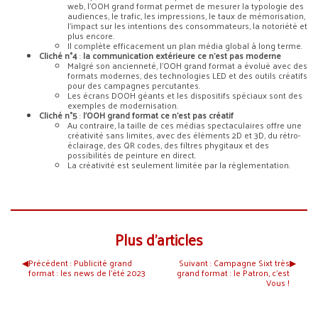
web, l’OOH grand format permet de mesurer la typologie des
audiences, le trafic, les impressions, le taux de mémorisation,
l’impact sur les intentions des consommateurs, la notoriété et
plus encore.
Il complète efficacement un plan média global à long terme.
Cliché n°4
:
la communication extérieure ce n’est pas moderne
Malgré son ancienneté, l’OOH grand format a évolué avec des
formats modernes, des technologies LED et des outils créatifs
pour des campagnes percutantes.
Les écrans DOOH géants et les dispositifs spéciaux sont des
exemples de modernisation.
Cliché n°5
:
l’OOH grand format ce n’est pas créatif
Au contraire, la taille de ces médias spectaculaires offre une
créativité sans limites, avec des éléments 2D et 3D, du rétro-
éclairage, des QR codes, des filtres phygitaux et des
possibilités de peinture en direct.
La créativité est seulement limitée par la réglementation.
Plus d’articles
◀︎
Précédent :
Publicité grand
Suivant :
Campagne Sixt très
▶︎
format : les news de l’été 2023
grand format : le Patron, c’est
Vous !