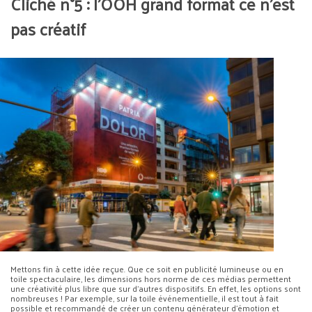
Cliché n°5 : l’OOH grand format ce n’est
pas créatif
Mettons fin à cette idée reçue. Que ce soit en publicité lumineuse ou en
toile spectaculaire, les dimensions hors norme de ces médias permettent
une créativité plus libre que sur d’autres dispositifs. En effet, les options sont
nombreuses ! Par exemple, sur la toile événementielle, il est tout à fait
possible et recommandé de créer un contenu générateur d’émotion et