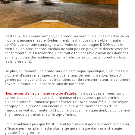
C’est faux ! Plus sérieusement, on entend souvent que sur ces médias-là on
n’obtient aucune mesure. Évidemment, il est impossible d’obtenir autant
de KPIs que sur une campagne web, voire une campagne DOOH dans le
métro ou en gare, car nos médias ne sont pas en proximité directe avec les
consommateurs. En revanche, il est tout à fait possible d’avoir des données
sur la typologie des audiences, sur le trafic ou les contacts potentiels (soit
les impressions).
De plus, en menant une étude sur une campagne spécifique, il est possible
d’obtenir d’autres métriques, tels que le taux de mémorisation, l’impact
généré par la publicité sur les intentions sur du consommateur, le sentiment
envers la marque ou encore le taux de notoriété.
Nous avons d’ailleurs mené ce type d’étude
, il y a quelques années, sur un
de nos dispositifs en publicité lumineuse et nous avons pu déterminer
qu’une publicité lumineuse peut générer +30 % de notoriété sur une région
géographique précise. Ou encore que le taux de mémorisation d’une
marque se voit augmenter (x 13 pour le dispositif en question), ce qui permet
à la marque de travailler sur le top-of-mind.
Enfin, n’oublions pas que l’OOH grand format vient généralement compléter,
efficacement, un plan média plus large qui s’intègre dans une stratégie
globale, à long-terme.