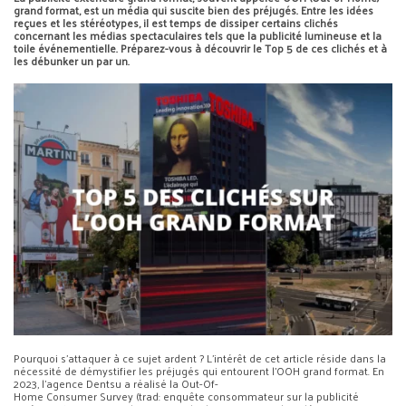
grand format, est un média qui suscite bien des préjugés. Entre les idées
reçues et les stéréotypes, il est temps de dissiper certains clichés
concernant les médias spectaculaires tels que la publicité lumineuse et la
toile événementielle. Préparez-vous à découvrir le Top 5 de ces clichés et à
les débunker un par un.
Pourquoi s’attaquer à ce sujet ardent ? L’intérêt de cet article réside dans la
nécessité de démystifier les préjugés qui entourent l’OOH grand format. En
2023, l’agence Dentsu a réalisé la Out-Of-
Home Consumer Survey (trad: enquête consommateur sur la publicité