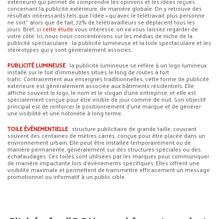
extérieure) qui permet de comprendre les opinions et les idées reçues
concernant la publicité extérieure, de manière globale. On y retrouve des
résultats intéressants tels que l’idée « qu’avec le télétravail, plus personne
ne sort” alors que de fait, 72% de télétravailleurs se déplacent tous les
jours. Bref, si
cette étude
vous intéresse, on va vous laissez regarder de
votre côté. Ici, nous nous concentrerons sur les médias de niche de la
publicité spectaculaire : la publicité lumineuse et la toile spectaculaire et les
stéréotypes qui y sont généralement associés.
PUBLICITÉ LUMINEUSE
: la publicité lumineuse se réfère à un logo lumineux
installé sur le toit d’immeubles situés le long de routes à fort
trafic. Contrairement aux enseignes traditionnelles, cette forme de publicité
extérieure est généralement associée aux bâtiments résidentiels. Elle
affiche souvent le logo, le nom et le slogan d’une entreprise, et elle est
spécialement conçue pour être visible de jour comme de nuit. Son objectif
principal est de renforcer le positionnement d’une marque et de générer
une visibilité et une notoriété à long terme.
TOILE ÉVÉNEMENTIELLE
: structure publicitaire de grande taille, couvrant
souvent des centaines de mètres carrés, conçue pour être placée dans un
environnement urbain. Elle peut être installée temporairement ou de
manière permanente, généralement sur des structures spéciales ou des
échafaudages. Ces toiles sont utilisées par les marques pour communiquer
de manière impactante lors d’événements spécifiques. Elles offrent une
visibilité maximale et permettent de transmettre efficacement un message
promotionnel ou informatif à un public cible.