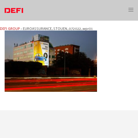
Aller
au
Ouvri
contenu
le
menu
DEFI GROUP
›
EUROASSURANCE_STOUEN_072022_wpr01