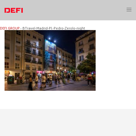
Aller
au
Ouvri
contenu
le
menu
DEFI GROUP
›
BTravel-Madrid-Pl.-Pedro-Zerolo-night