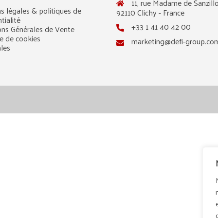
11, rue Madame de Sanzillo
s légales & politiques de
92110 Clichy - France
tialité
+33 1 41 40 42 00
ons Générales de Vente
ue de cookies
marketing@defi-group.co
ales