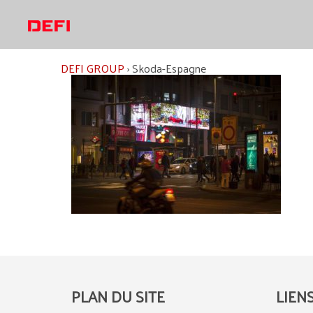
Aller
au
contenu
DEFI GROUP
›
Skoda-Espagne
PLAN DU SITE
LIEN