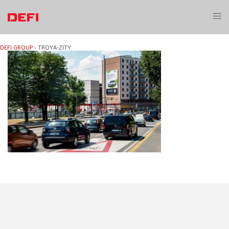
Aller
au
Ouvri
contenu
le
menu
DEFI GROUP
›
TROYA-ZITY