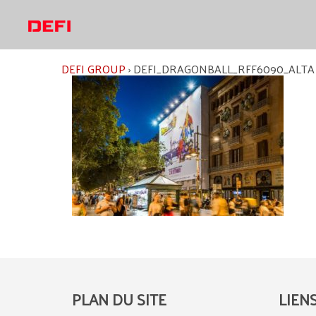
Aller
au
contenu
DEFI GROUP
›
DEFI_DRAGONBALL_RFF6090_ALTA
PLAN DU SITE
LIEN