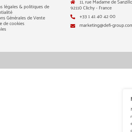
11, rue Madame de Sanzillo
s légales & politiques de
92110 Clichy - France
tialité
+33 1 41 40 42 00
ons Générales de Vente
ue de cookies
marketing@defi-group.co
ales