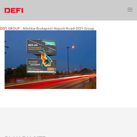
Aller
au
Ouvri
contenu
le
menu
DEFI GROUP
›
Atletika-Budapest-Airport-Road-DEFI-Group