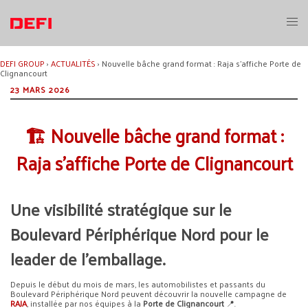
Aller
au
Ouvri
contenu
le
menu
DEFI GROUP
›
ACTUALITÉS
›
Nouvelle bâche grand format : Raja s’affiche Porte de
Clignancourt
23 MARS 2026
🏗️ Nouvelle bâche grand format :
Raja s’affiche Porte de Clignancourt
Une visibilité stratégique sur le
Boulevard Périphérique Nord pour le
leader de l’emballage.
Depuis le début du mois de mars, les automobilistes et passants du
Boulevard Périphérique Nord peuvent découvrir la nouvelle campagne de
RAJA
, installée par nos équipes à la
Porte de Clignancourt
📍.