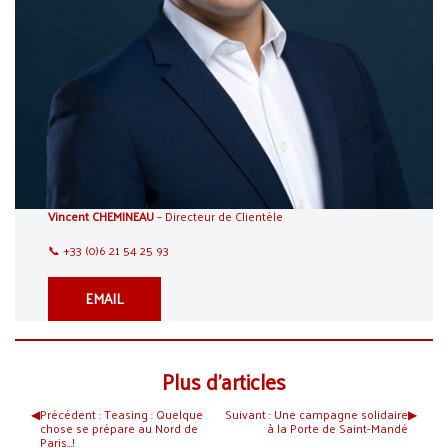
Vincent CHEMINEAU
– Directeur de Clientèle
📞 +33 (0)6 21 54 25 93
EMAIL
Plus d’articles
◀︎
Précédent :
Teasing : Quelque
Suivant :
Une campagne solidaire
▶︎
chose se prépare au Nord de
à la Porte de Saint-Mandé
Paris…!