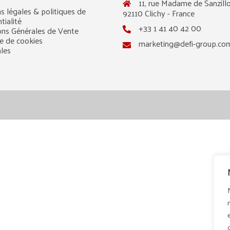
11, rue Madame de Sanzillo
s légales & politiques de
92110 Clichy - France
tialité
+33 1 41 40 42 00
ons Générales de Vente
ue de cookies
marketing@defi-group.co
ales