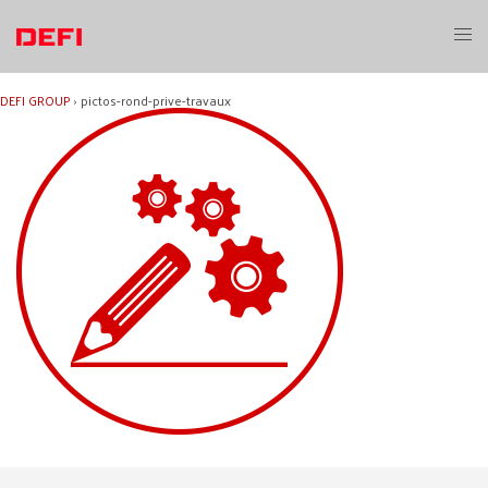
Aller
au
Ouvri
contenu
le
menu
DEFI GROUP
›
pictos-rond-prive-travaux