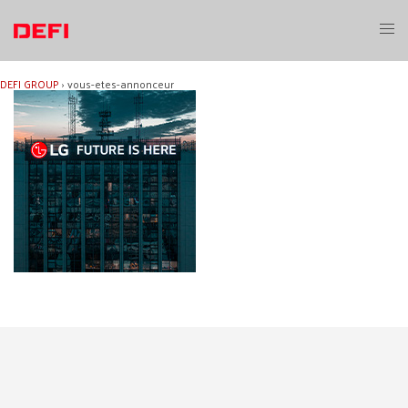
Aller
au
Ouvri
contenu
le
menu
DEFI GROUP
›
vous-etes-annonceur