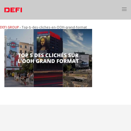
Aller
au
Ouvri
contenu
le
menu
DEFI GROUP
›
Top-5-des-cliches-en-OOH-grand-format