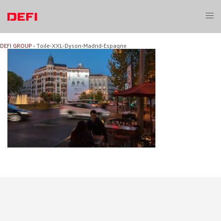
Aller
au
Ouvri
contenu
le
menu
DEFI GROUP
›
Toile-XXL-Dyson-Madrid-Espagne