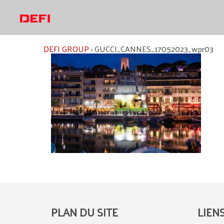
Aller
au
contenu
DEFI GROUP
›
GUCCI_CANNES_17052023_wpr03
PLAN DU SITE
LIEN