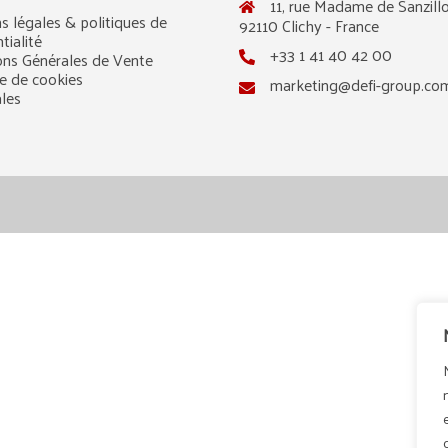
11, rue Madame de Sanzillo
s légales & politiques de
92110 Clichy - France
tialité
+33 1 41 40 42 00
ons Générales de Vente
ue de cookies
marketing@defi-group.co
ales