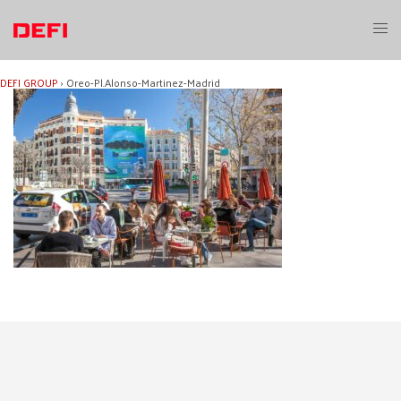
Aller
au
Ouvri
contenu
le
menu
DEFI GROUP
›
Oreo-Pl.Alonso-Martinez-Madrid