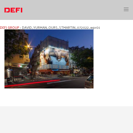
Aller
au
Ouvri
contenu
le
menu
DEFI GROUP
›
DAVID_YURMAN_OURS_STMARTIN_072022_wpr01