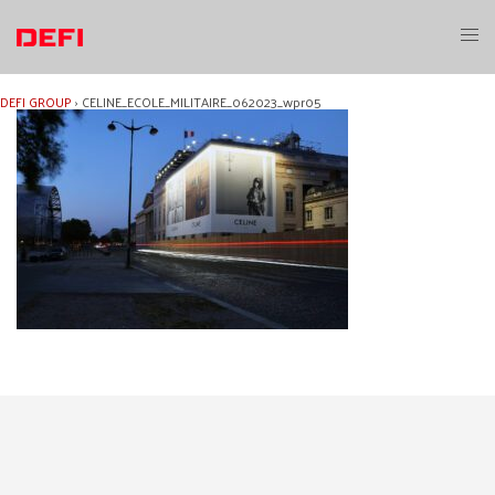
Aller
au
Ouvri
contenu
le
menu
DEFI GROUP
›
CELINE_ECOLE_MILITAIRE_062023_wpr05