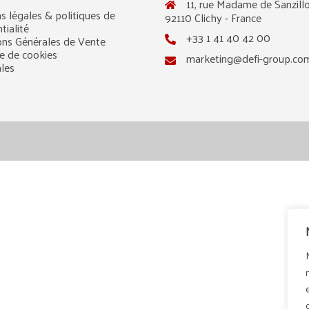
11, rue Madame de Sanzillo
s légales & politiques de
92110 Clichy - France
tialité
+33 1 41 40 42 00
ons Générales de Vente
ue de cookies
marketing@defi-group.co
ales