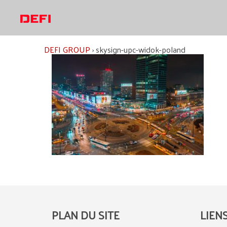
Aller
au
contenu
DEFI GROUP
›
skysign-upc-widok-poland
PLAN DU SITE
LIEN