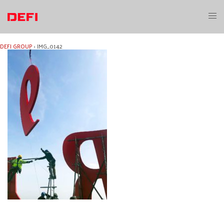
Aller
au
Ouvri
contenu
le
menu
DEFI GROUP
›
IMG_0142