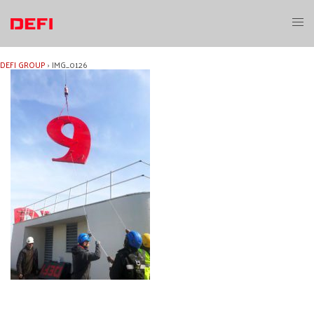
Aller
au
Ouvri
contenu
le
menu
DEFI GROUP
›
IMG_0126