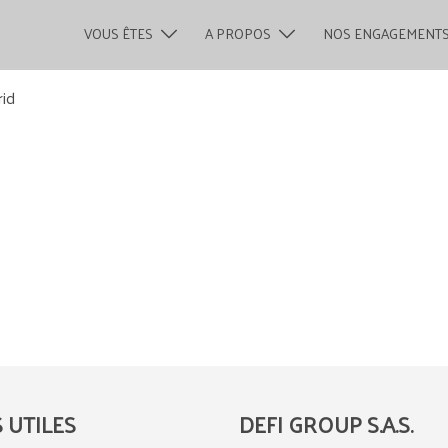
VOUS ÊTES
A PROPOS
NOS ENGAGEMENT
rid
S UTILES
DEFI GROUP S.A.S.