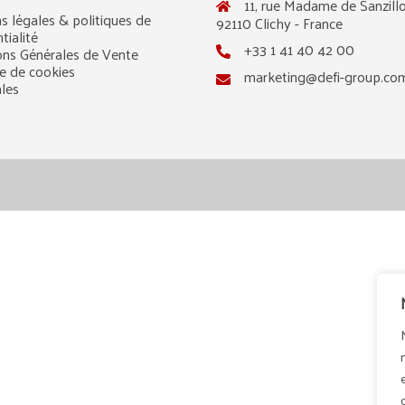
11, rue Madame de Sanzillo
s légales & politiques de
92110 Clichy - France
tialité
+33 1 41 40 42 00
ons Générales de Vente
ue de cookies
marketing@defi-group.co
ales