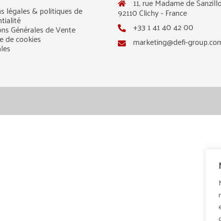
11, rue Madame de Sanzillo
s légales & politiques de
92110 Clichy - France
tialité
+33 1 41 40 42 00
ons Générales de Vente
ue de cookies
marketing@defi-group.co
ales