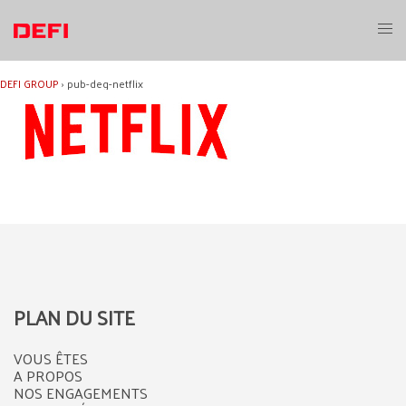
Aller
au
Ouvri
contenu
le
menu
DEFI GROUP
›
pub-deg-netflix
PLAN DU SITE
VOUS ÊTES
A PROPOS
NOS ENGAGEMENTS