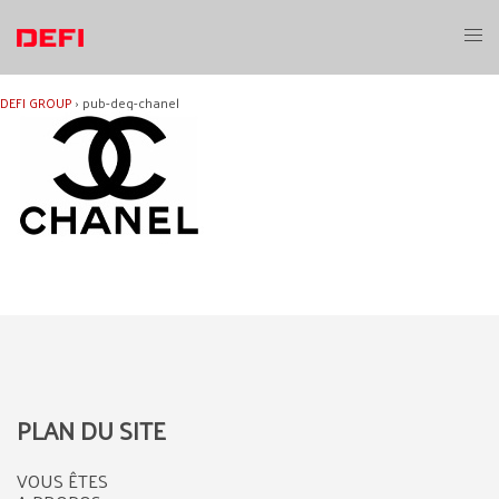
Aller
au
Ouvri
contenu
le
menu
DEFI GROUP
›
pub-deg-chanel
PLAN DU SITE
VOUS ÊTES