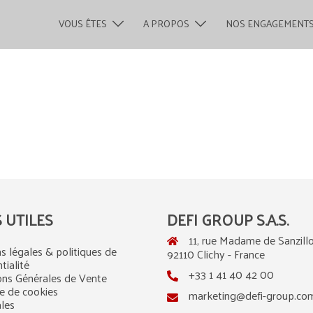
VOUS ÊTES
A PROPOS
NOS ENGAGEMENT
S UTILES
DEFI GROUP S.A.S.
11, rue Madame de Sanzillo
s légales & politiques de
92110 Clichy - France
tialité
+33 1 41 40 42 00
ons Générales de Vente
ue de cookies
marketing@defi-group.co
ales