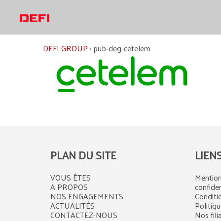
Aller
au
contenu
DEFI GROUP
›
pub-deg-cetelem
PLAN DU SITE
LIEN
VOUS ÊTES
Mention
A PROPOS
confiden
NOS ENGAGEMENTS
Conditi
ACTUALITÉS
Politiq
CONTACTEZ-NOUS
Nos fili