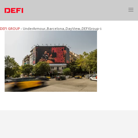
Aller
au
Ouvri
contenu
le
menu
DEFI GROUP
›
UnderArmour_Barcelona_DayView_DEFIGroup-1