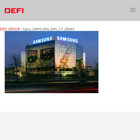
Aller
au
Ouvri
contenu
le
menu
DEFI GROUP
›
bpr2_SAMSUNG_ENS_ST_DENIS