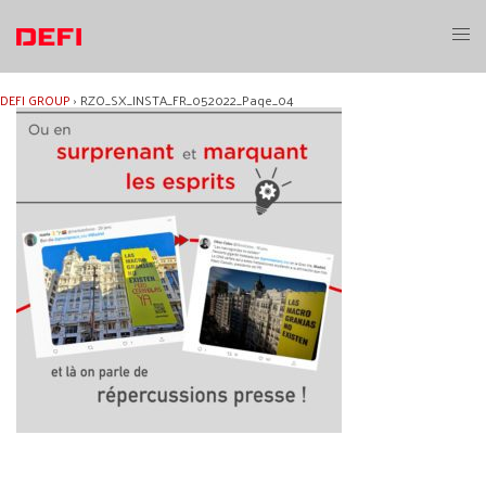
Aller
au
Ouvri
contenu
le
menu
DEFI GROUP
›
RZO_SX_INSTA_FR_052022_Page_04