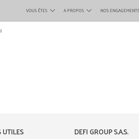
VOUS ÊTES
A PROPOS
NOS ENGAGEMENT
1
S UTILES
DEFI GROUP S.A.S.