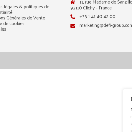
11, rue Madame de Sanzillo
s légales & politiques de
92110 Clichy - France
tialité
+33 1 41 40 42 00
ons Générales de Vente
ue de cookies
marketing@defi-group.co
ales