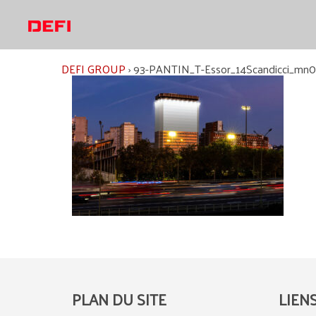
Aller
au
contenu
DEFI GROUP
›
93-PANTIN_T-Essor_14Scandicci_mn0
PLAN DU SITE
LIEN