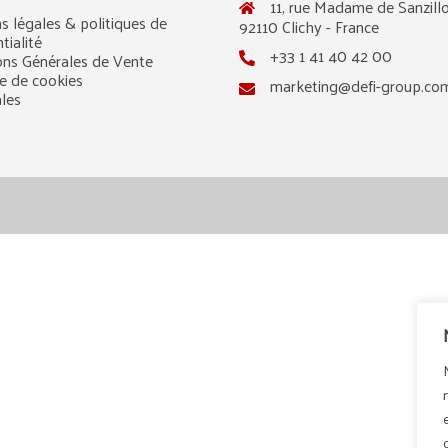
11, rue Madame de Sanzillo
s légales & politiques de
92110 Clichy - France
tialité
+33 1 41 40 42 00
ons Générales de Vente
ue de cookies
marketing@defi-group.co
ales