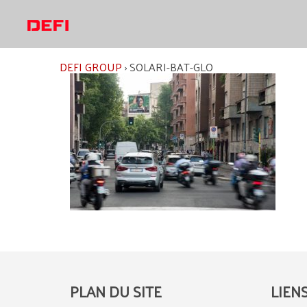
Aller
au
contenu
DEFI GROUP
›
SOLARI-BAT-GLO
PLAN DU SITE
LIEN