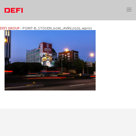
Aller
au
Ouvri
contenu
le
menu
DEFI GROUP
›
POINT-B_STOUEN_60AL_AVRIL2025_wpr01