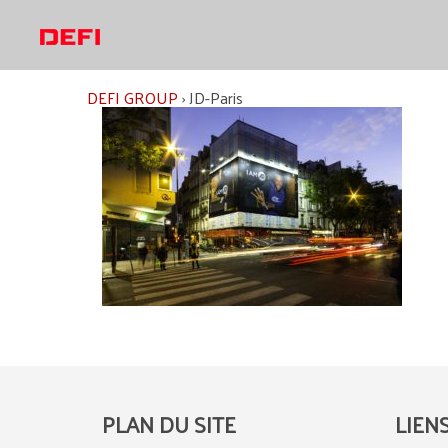
Aller
au
contenu
DEFI GROUP
›
JD-Paris
PLAN DU SITE
LIEN