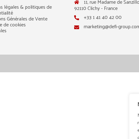
11, rue Madame de Sanzillo
s légales & politiques de
92110 Clichy - France
tialité
+33 1 41 40 42 00
ons Générales de Vente
ue de cookies
marketing@defi-group.co
ales