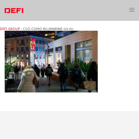
Aller
au
Ouvri
contenu
le
menu
DEFI GROUP
›
CSO-COMO-BLUMARINE-03-rtc