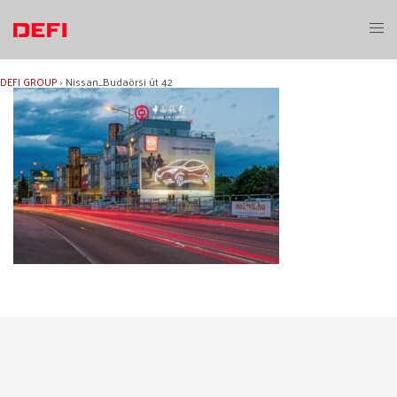
Aller
au
Ouvri
contenu
le
menu
DEFI GROUP
›
Nissan_Budaörsi út 42