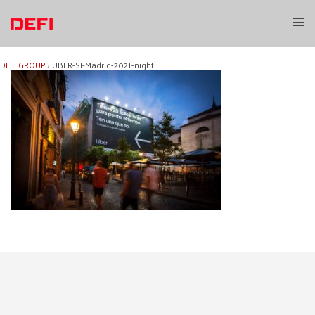
Aller
au
Ouvri
contenu
le
menu
DEFI GROUP
›
UBER-SI-Madrid-2021-night